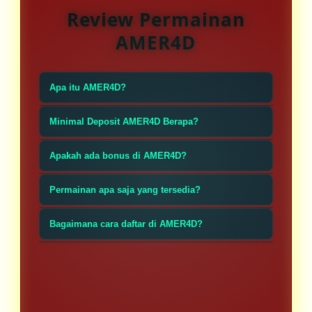
Review Permainan
AMER4D
Apa itu AMER4D?
AMER4D merupakan platform terbaik
Minimal Deposit AMER4D Berapa?
bermain toto slot dan toto togel
Hanya dimulai dari 10.000 Ribu dan
dengan kemenangan besar setiap
Apakah ada bonus di AMER4D?
untuk minimal withdraw nya 50.000
harinya.
Bonus di AMER4D selalu di bagikan di
Ribu.
Permainan apa saja yang tersedia?
hari senin dan kamis tanpa claim.
AMER4D menyediakan permainan
Bagaimana cara daftar di AMER4D?
lengkap seperti togel, slot, live
Cukup daftar akun, login, lalu
casino, sbobet, tembak ikan dan
deposit via Dana untuk mulai
sabung ayam.
bermain.