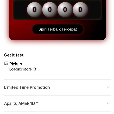
Slot
Slot
Online
Onlin
0
0
0
0
Dengan
Deng
Pola
Pola
Jitu
Jitu
Lurus
Luru
Spin Terbaik Tercepat
Get it fast
Pickup
Loading store
Limited Time Promotion
Apa itu AMER4D ?