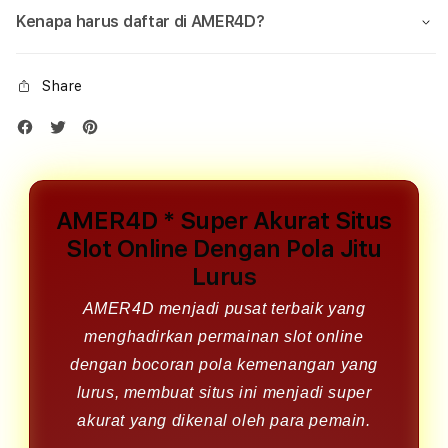
Kenapa harus daftar di AMER4D?
Share
AMER4D * Super Akurat Situs
Slot Online Dengan Pola Jitu
Lurus
AMER4D menjadi pusat terbaik yang
menghadirkan permainan slot online
dengan bocoran pola kemenangan yang
lurus, membuat situs ini menjadi super
akurat yang dikenal oleh para pemain.